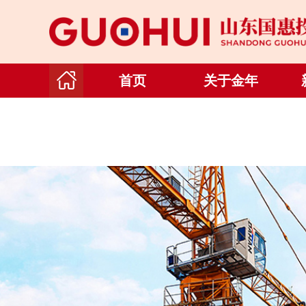
首页
关于金年
会（金字
招牌）